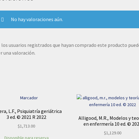
No hay valoraciones aún.
 los usuarios registrados que hayan comprado este producto pue
r una valoración.
ra, L.F., Psiquiatría geriátrica
3 ed. © 2021 R 2022
Alligood, M.R., Modelos y teo
en enfermería 10 ed. © 20
$
1,713.00
$
1,129.00
Disponible para reserva