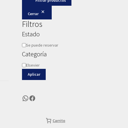
Filtrar productos
Cerrar
Filtros
Estado
Disponibilidad
Se puede reservar
Categoría
Categoría
Elsevier
Aplicar
WhatsApp
Facebook
Carrito