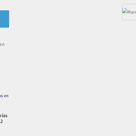
den
rías
22