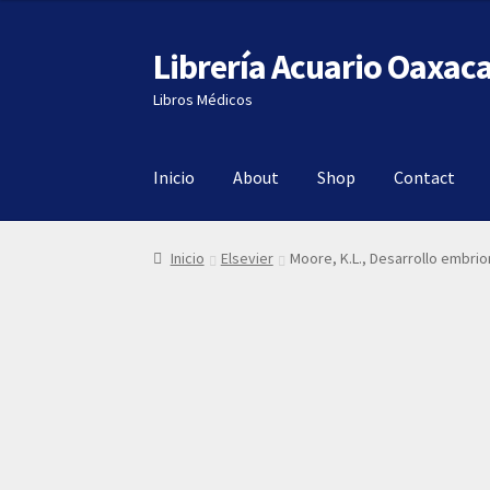
Librería Acuario Oaxac
Ir
Ir
a
al
Libros Médicos
la
contenido
navegación
Inicio
About
Shop
Contact
Inicio
Elsevier
Moore, K.L., Desarrollo embrio