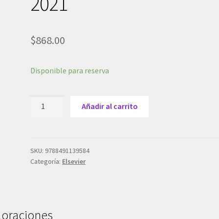
2021
$
868.00
Disponible para reserva
Moore,
Añadir al carrito
K.L.,
Desarrollo
embrionario
10
SKU:
9788491139584
Categoría:
Elsevier
ed.
©
2021
cantidad
loraciones