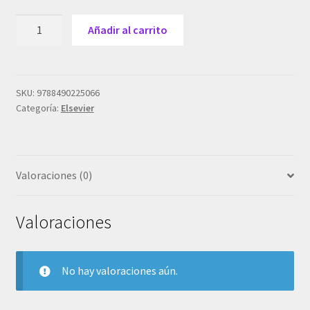
Abbas
Añadir al carrito
Inmunologia
Basica
4Ed.
cantidad
SKU:
9788490225066
Categoría:
Elsevier
Valoraciones (0)
Valoraciones
No hay valoraciones aún.