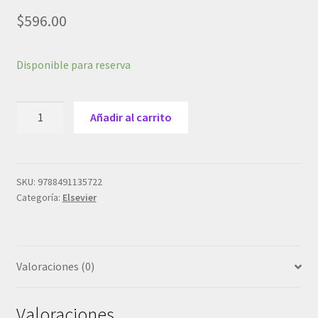
$
596.00
Disponible para reserva
Sorrentino,
Añadir al carrito
S.A.,
Manual
Mosby
de
SKU:
9788491135722
Categoría:
Elsevier
cuidados
básicos
de
Enfermería
Valoraciones (0)
6
ed.
©
Valoraciones