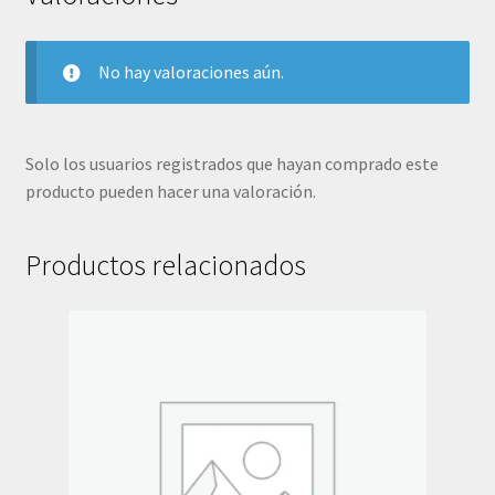
2020
cantidad
No hay valoraciones aún.
Solo los usuarios registrados que hayan comprado este
producto pueden hacer una valoración.
Productos relacionados