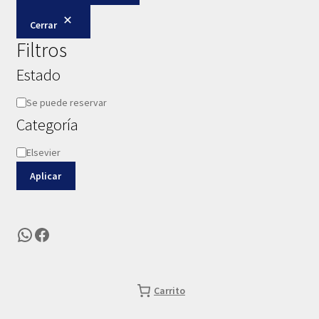
Cerrar
Filtros
Estado
Disponibilidad
Se puede reservar
Categoría
Categoría
Elsevier
Aplicar
WhatsApp
Facebook
Carrito