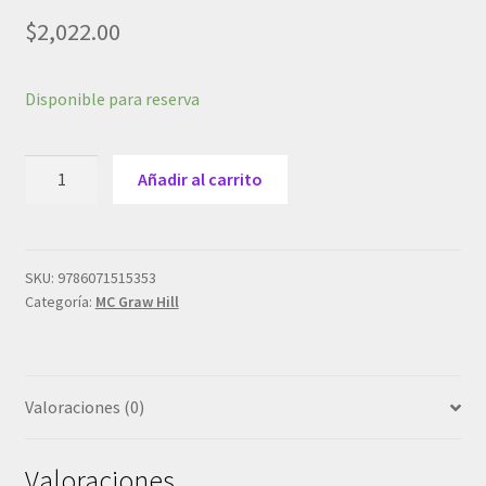
$
2,022.00
Disponible para reserva
Saladin,
Añadir al carrito
Kenneth
Anatomia
Y
Fisiologia.
SKU:
9786071515353
Categoría:
MC Graw Hill
La
Unidad
Entre
Forma
Valoraciones (0)
Y
Funcion
9Ed.
Valoraciones