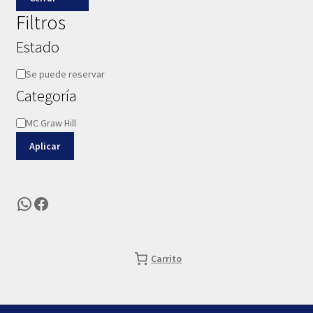
Filtros
Estado
Disponibilidad
Se puede reservar
Categoría
Categoría
MC Graw Hill
Aplicar
WhatsApp
Facebook
Carrito