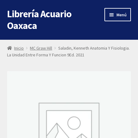
Librería Acuario
Ir
Ir
Menú
a
al
Oaxaca
la
contenido
navegación
Inicio
Inicio
MC Graw Hill
Saladin, Kenneth Anatomia Y Fisiologia.
La Unidad Entre Forma Y Funcion 9Ed. 2021
About
Shop
Contact