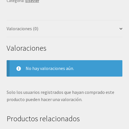
Categoría:
Elsevier
miofasciales
para
terapeutas
manuales
Valoraciones (0)
y
profesionales
del
Valoraciones
movimiento
4
ed.
No hay valoraciones aún.
©
2021
R
Solo los usuarios registrados que hayan comprado este
2023
producto pueden hacer una valoración.
cantidad
Productos relacionados