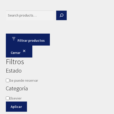
Search
Filtrar productos
Cerrar
Filtros
Estado
Disponibilidad
Se puede reservar
Categoría
Categoría
Elsevier
Aplicar