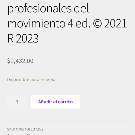
profesionales del
movimiento 4 ed. © 2021
R 2023
$
1,432.00
Disponible para reserva
Myers,
Añadir al carrito
T.W.,
Vías
anatómicas.
Meridianos
SKU:
9788491137252