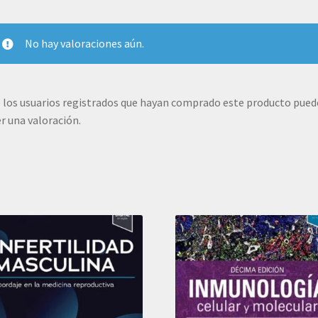
2022
cantidad
No hay valoraciones aún.
 los usuarios registrados que hayan comprado este producto pue
r una valoración.