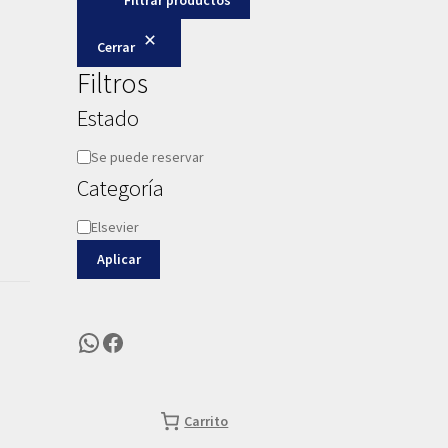
Cerrar
Filtros
Estado
Disponibilidad
Se puede reservar
Categoría
Categoría
Elsevier
Aplicar
WhatsApp
Facebook
Carrito