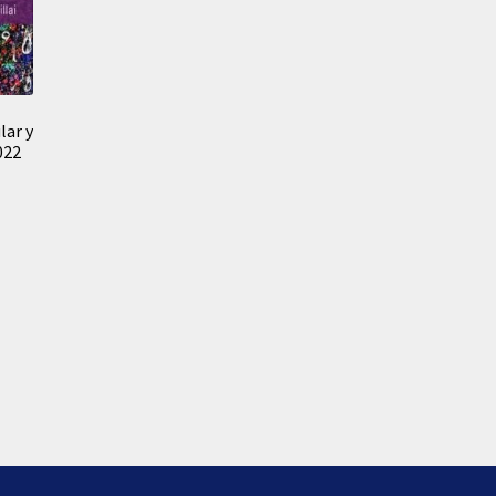
lar y
022