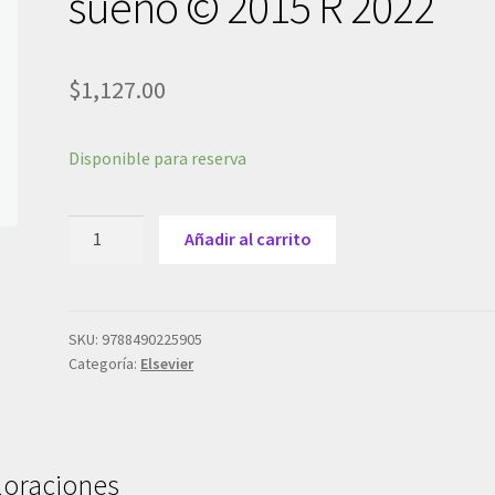
sueño © 2015 R 2022
$
1,127.00
Disponible para reserva
Montserrat
Añadir al carrito
Canal,
J.M.,
Patología
básica
SKU:
9788490225905
Categoría:
Elsevier
del
sueño
©
2015
R
loraciones