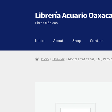
Librería Acuario Oaxac
Ir
Ir
a
al
Libros Médicos
la
contenido
navegación
Inicio
About
Shop
Contact
Inicio
Elsevier
Montserrat Canal, J.M., Patol