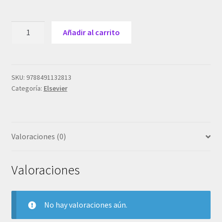
Levine,
Añadir al carrito
G.N.,
Cardiología.
Secretos
5
SKU:
9788491132813
Categoría:
Elsevier
ed.
©
2018
cantidad
Valoraciones (0)
Valoraciones
No hay valoraciones aún.