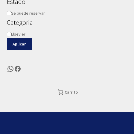
Estado
Disponibilidad
Se puede reservar
Categoría
Categoría
Elsevier
Aplicar
WhatsApp
Facebook
Carrito