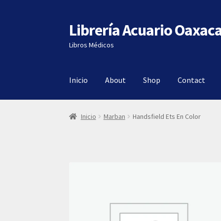
Librería Acuario Oaxac
Ir
Ir
a
al
Libros Médicos
la
contenido
navegación
Inicio
About
Shop
Contact
Inicio
Marban
Handsfield Ets En Color