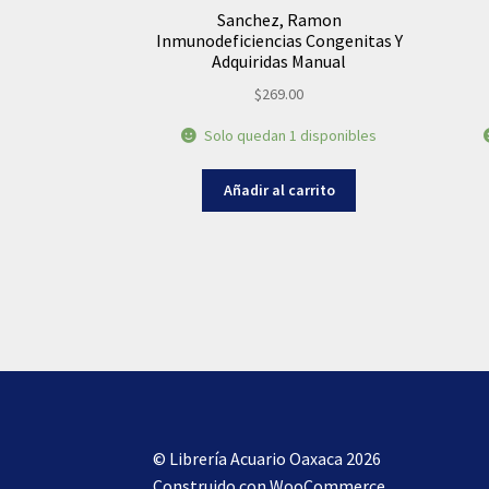
Sanchez, Ramon
Inmunodeficiencias Congenitas Y
Adquiridas Manual
$
269.00
Solo quedan 1 disponibles
Añadir al carrito
© Librería Acuario Oaxaca 2026
Construido con WooCommerce
.