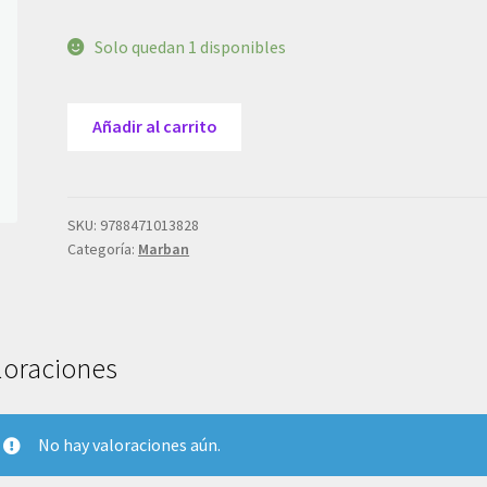
Solo quedan 1 disponibles
Handsfield
Añadir al carrito
Ets
En
Color
cantidad
SKU:
9788471013828
Categoría:
Marban
loraciones
No hay valoraciones aún.