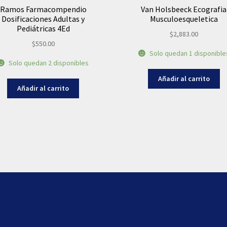
Ramos Farmacompendio
Van Holsbeeck Ecografia
Dosificaciones Adultas y
Musculoesqueletica
Pediátricas 4Ed
$
2,883.00
$
550.00
Solo quedan 1 disponible
Solo quedan 2 disponibles
Añadir al carrito
Añadir al carrito