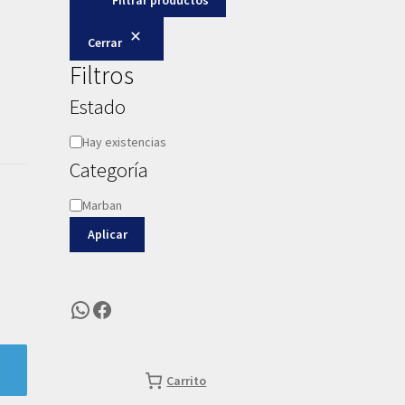
Cerrar
Filtros
Estado
Disponibilidad
Hay existencias
Categoría
Categoría
Marban
Aplicar
WhatsApp
Facebook
Carrito