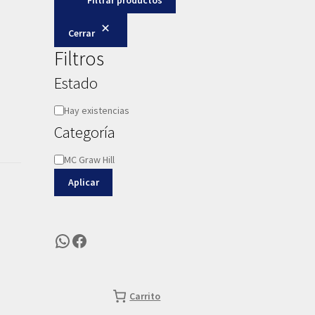
Cerrar
Filtros
Estado
Disponibilidad
Hay existencias
Categoría
Categoría
MC Graw Hill
Aplicar
WhatsApp
Facebook
Carrito