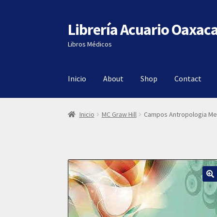
Librería Acuario Oaxac
Ir
Ir
a
al
Libros Médicos
la
contenido
navegación
Inicio
About
Shop
Contact
Inicio
MC Graw Hill
Campos Antropologia Med