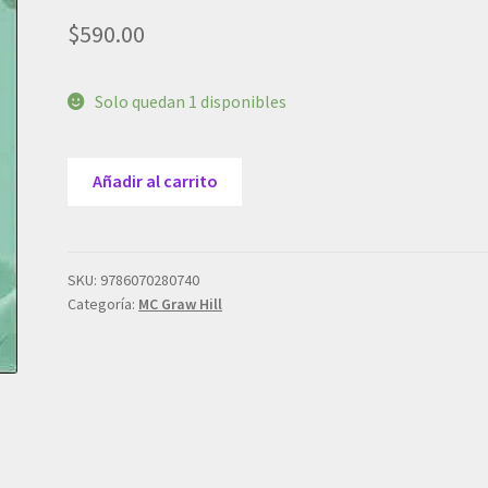
$
590.00
Solo quedan 1 disponibles
Campos
Añadir al carrito
Antropologia
Medica.
1Ed.
2017
SKU:
9786070280740
Categoría:
MC Graw Hill
cantidad