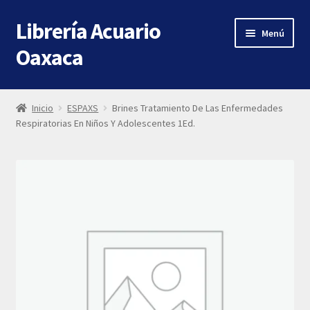
Librería Acuario
Ir
Ir
Menú
a
al
Oaxaca
la
contenido
navegación
Inicio
Inicio
ESPAXS
Brines Tratamiento De Las Enfermedades
Respiratorias En Niños Y Adolescentes 1Ed.
About
Shop
Contact