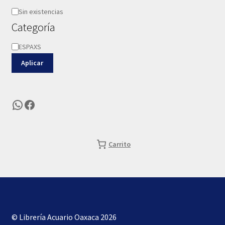
Disponibilidad
Sin existencias
Categoría
Categoría
ESPAXS
Aplicar
WhatsApp
Facebook
Carrito
© Librería Acuario Oaxaca 2026