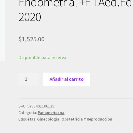
Endometrial +E 1Aed.Ed
2020
$
1,525.00
Disponible para reserva
Alcazar
Añadir al carrito
Ecografia
En
Patologia
Uterina
SKU:
9788491106135
Categoría:
Panamericana
Y
Etiquetas:
Ginecologia
,
Obstetricia Y Reproduccion
Endometrial
+E