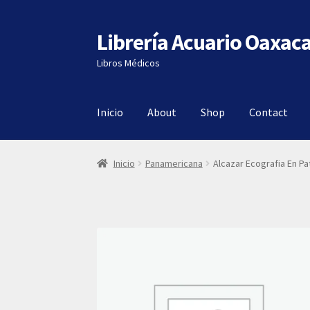
Librería Acuario Oaxac
Ir
Ir
a
al
Libros Médicos
la
contenido
navegación
Inicio
About
Shop
Contact
Inicio
Panamericana
Alcazar Ecografia En Pa