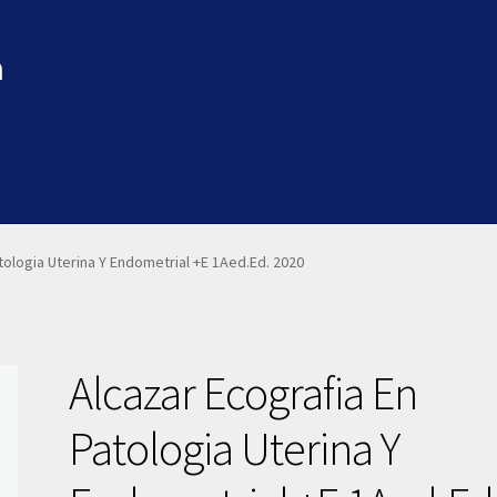
a
tologia Uterina Y Endometrial +E 1Aed.Ed. 2020
Alcazar Ecografia En
Patologia Uterina Y