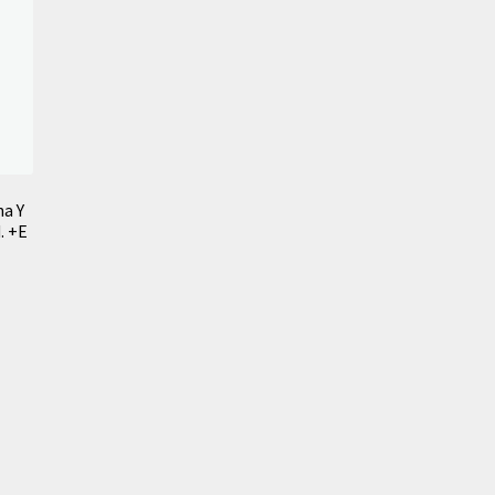
a Y
. +E