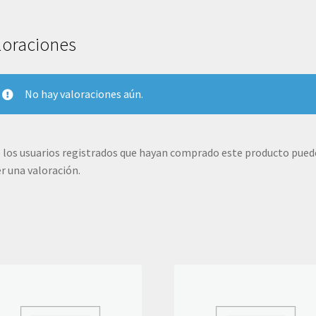
1Aed.Ed.
2020
loraciones
cantidad
No hay valoraciones aún.
 los usuarios registrados que hayan comprado este producto pue
r una valoración.