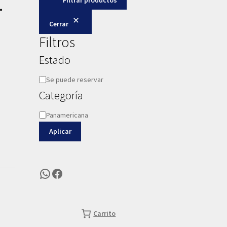
.
Cerrar
Filtros
Estado
Disponibilidad
Se puede reservar
Categoría
Categoría
Panamericana
Aplicar
WhatsApp
Facebook
Carrito